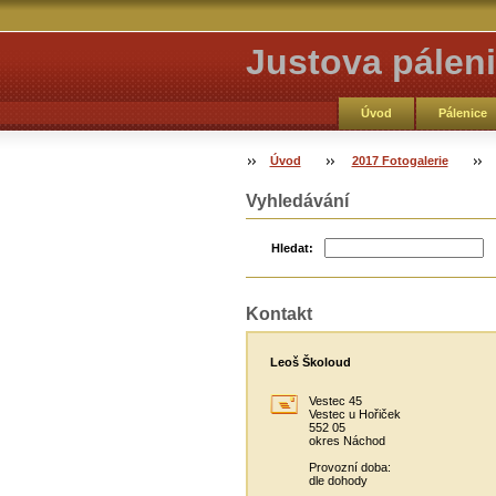
Justova páleni
Úvod
Pálenice
Úvod
2017 Fotogalerie
Vyhledávání
Hledat:
Kontakt
Leoš Školoud
Vestec 45
Vestec u Hořiček
552 05
okres Náchod
Provozní doba:
dle dohody