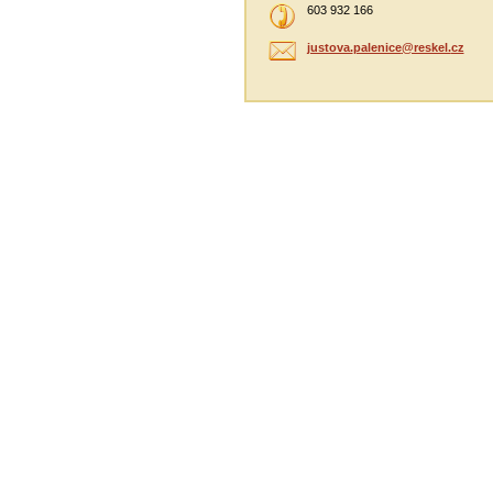
603 932 166
justova.
palenice
@reskel.
cz