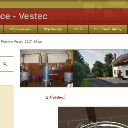
ce - Vestec
Příprava kvasu
Objednávky
Ceník
Doplňkové služby
Palenice-Vestec_2017_14.jpg
Předchozí