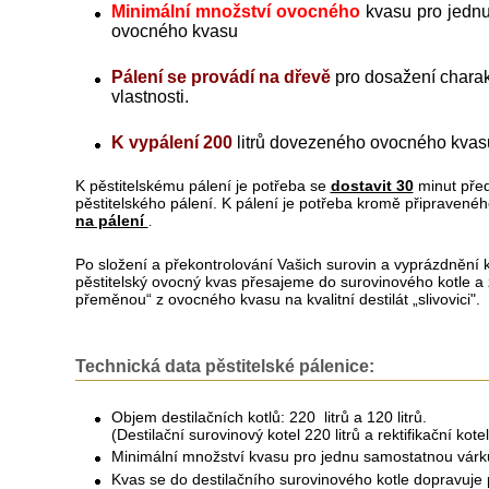
Minimální množství ovocného
kvasu pro jedn
ovocného kvasu
Pálení se provádí na dřevě
pro dosažení charak
vlastnosti.
K vypálení 200
litrů dovezeného ovocného kvasu
K pěstitelskému pálení je potřeba se
dostavit 30
minut pře
pěstitelského pálení. K pálení je potřeba kromě připraven
na pálení
.
Po složení a překontrolování Vašich surovin a vyprázdnění 
pěstitelský ovocný kvas přesajeme do surovinového kotle a 
přeměnou“ z ovocného kvasu na kvalitní destilát „slivovici".
Technická data pěstitelské pálenice:
Objem destilačních kotlů: 220 litrů a 120 litrů.
(Destilační surovinový kotel 220 litrů a rektifikační kotel
Minimální množství kvasu pro jednu samostatnou várku 
Kvas se do destilačního surovinového kotle dopravuje 