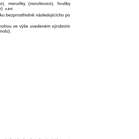
), meruňky (
), hrušky
ce
meruňkovice
)
e
a jiné
oku bezprostředně následujícícho po
ti mohou ve výše uvedeném výrobním
anolu).