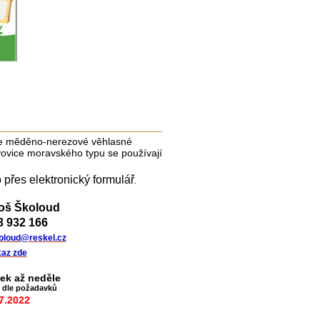
í je měděno-nerezové věhlasné
ovice moravského typu se používají
 přes elektronický formulář
.
oš Školoud
3 932 166
koloud@reskel.cz
az zde
ek až neděle
e dle požadavků
7.2022