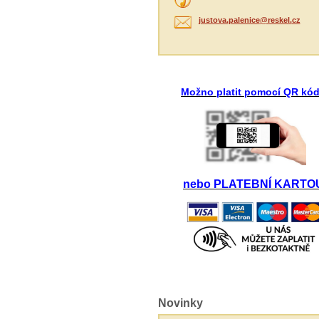
justova.
palenice
@reskel.
cz
Možno platit pomocí QR kód
nebo PLATEBNÍ KARTO
Novinky