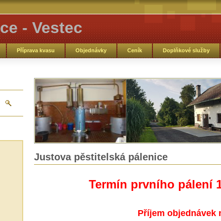
ce - Vestec
Příprava kvasu
Objednávky
Ceník
Doplňkové služby
Justova pěstitelská pálenice
Termín prvního pálení 
Příjem objednávek 