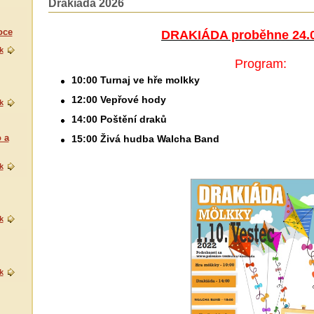
Drakiáda 2026
oce
DRAKIÁDA proběhne 24.0
k
Program:
10:00 Turnaj ve hře molkky
12:00 Vepřové hody
k
14:00 Poštění draků
 a
15:00 Živá hudba Walcha Band
k
k
k