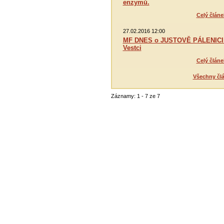
enzymů.
Celý článe
27.02.2016 12:00
MF DNES o JUSTOVĚ PÁLENICI
Vestci
Celý článe
Všechny čl
Záznamy: 1 - 7 ze 7