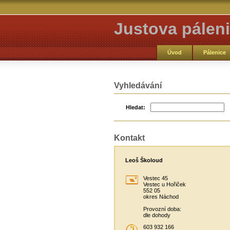
Justova páleni
Úvod
Pálenice
Vyhledávání
Hledat:
Kontakt
Leoš Školoud
Vestec 45
Vestec u Hořiček
552 05
okres Náchod
Provozní doba:
dle dohody
603 932 166