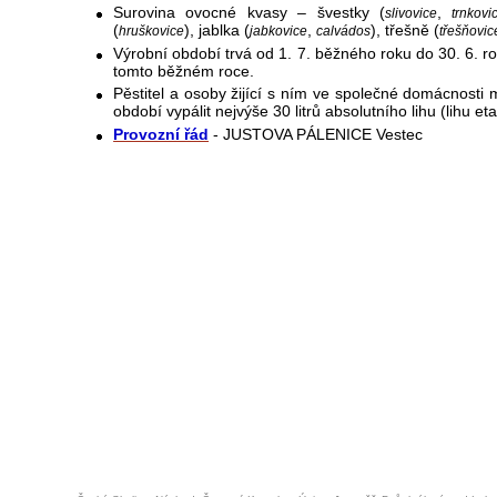
Surovina ovocné kvasy – švestky (
,
slivovice
trnkovi
(
), jablka (
,
), třešně (
hruškovice
jabkovice
calvádos
třešňovic
Výrobní období trvá od 1. 7. běžného roku do 30. 6. r
tomto běžném roce.
Pěstitel a osoby žijící s ním ve společné domácnos
období vypálit nejvýše 30 litrů absolutního lihu (lihu et
Provozní řád
- JUSTOVA PÁLENICE Vestec