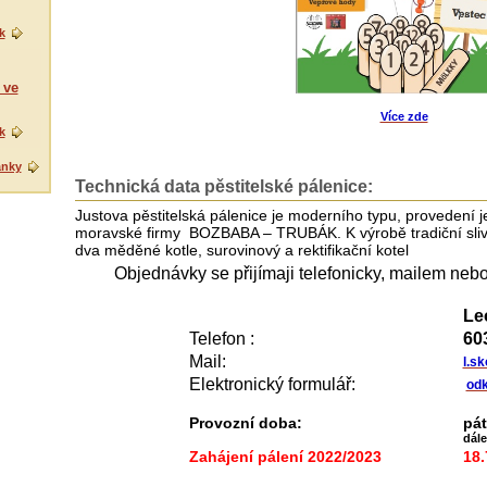
k
 ve
Více zde
k
ánky
Technická data pěstitelské pálenice:
Justova pěstitelská pálenice je moderního typu, proveden
moravské firmy BOZBABA – TRUBÁK. K výrobě tradiční sliv
dva měděné kotle, surovinový a rektifikační kotel
Objednávky se přijímaji telefonicky, mailem nebo
Le
Telefon :
60
Mail:
l.s
Elektronický formulář:
odk
Provozní doba:
pát
dál
Zahájení pálení 2022/2023
18.